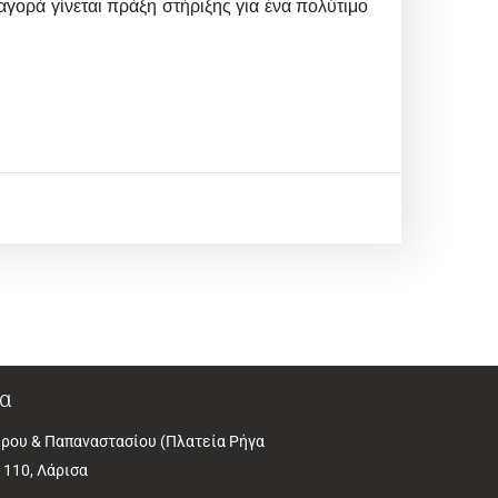
γορά γίνεται πράξη στήριξης για ένα πολύτιμο
α
ρου & Παπαναστασίου (Πλατεία Ρήγα
1110, Λάρισα