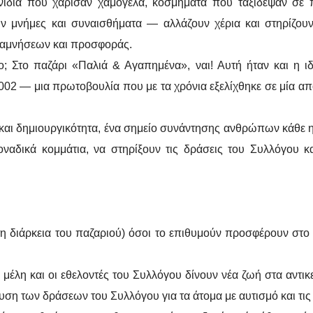
νίδια που χάρισαν χαμόγελα, κοσμήματα που ταξίδεψαν σε πε
ν μνήμες και συναισθήματα — αλλάζουν χέρια και στηρίζουν
 αναμνήσεων και προσφοράς.
ο; Στο παζάρι «Παλιά & Αγαπημένα», ναι! Αυτή ήταν και η ι
02 — μια πρωτοβουλία που με τα χρόνια εξελίχθηκε σε μία από
αι δημιουργικότητα, ένα σημείο συνάντησης ανθρώπων κάθε ηλ
ναδικά κομμάτια, να στηρίξουν τις δράσεις του Συλλόγου κα
ά τη διάρκεια του παζαριού) όσοι το επιθυμούν προσφέρουν στ
 μέλη και οι εθελοντές του Συλλόγου δίνουν νέα ζωή στα αντικ
υση των δράσεων του Συλλόγου για τα άτομα με αυτισμό και τις 