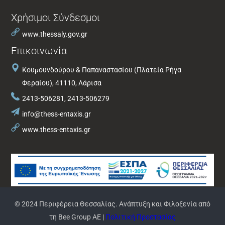
Χρήσιμοι Σύνδεσμοι
www.thessaly.gov.gr
Επικοινωνία
Κουμουνδούρου & Παπαναστασίου (Πλατεία Ρήγα
Φεραίου), 41110, Λάρισα
2413-506281, 2413-506279
info@thess-entaxis.gr
www.thess-entaxis.gr
© 2024 Περιφέρεια Θεσσαλίας. Ανάπτυξη και Φιλοξενία από
τη Bee Group AE |
Πολιτική Προστασίας