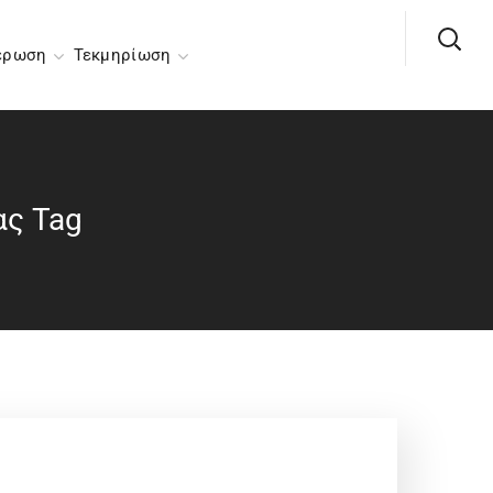
έρωση
Τεκμηρίωση
ας Tag