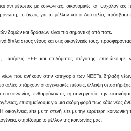
αι αντιμέτωπες με κοινωνικές, οικονομικές και ψυχολογικές π
μόνωση, το άγχος για το μέλλον και οι δυσκολίες πρόσβαση
κών δομών και δράσεων είναι πιο σημαντική από ποτέ.
ινά δίπλα στους νέους και στις οικογένειές τους, προσφέρον
ή, αιτήσεις ΕΕΕ και επιδόματος στέγασης, επιδιώκουμε 
ν νέων που ανήκουν στην κατηγορία των NEETs, δηλαδή νέων
υσκολίες υπάρχουν οικογενειακές πιέσεις, έλλειψη υποστήριξης 
επικοινωνίας, ενθαρρύνοντας τη συνεργασία, την κατανόηση
ογένειας, επισημαίνουμε για μια ακόμη φορά πως κάθε νέος άν
. Η οικογένεια, είτε με τη στενή είτε με την ευρύτερη κοινωνικ
κογένεια, στηρίζουμε το μέλλον της κοινωνίας μας.