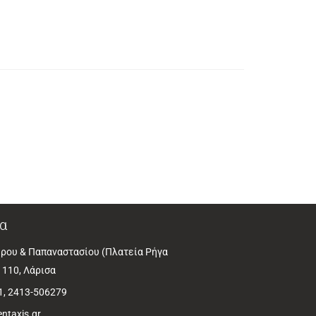
α
ρου & Παπαναστασίου (Πλατεία Ρήγα
1110, Λάρισα
1, 2413-506279
ntaxis.gr