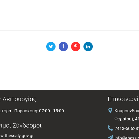
 Λειτουργίας
Επικοινωνί
τέρα - Παρασκευή: 07:00 - 15:00
Κουμουνδού
Φεραίου), 4
ιμοι Σύνδεσμοι
2413-50628
.thessaly.gov.gr
info@thess-e