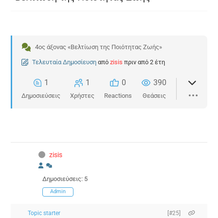
4ος άξονας «Βελτίωση της Ποιότητας Ζωής»
Τελευταία Δημοσίευση
από
zisis
πριν από 2 έτη
1
1
0
390
Δημοσιεύσεις
Χρήστες
Reactions
Θεάσεις
zisis
Δημοσιεύσεις: 5
Admin
Topic starter
[#25]