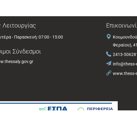
 Λειτουργίας
Επικοινωνί
τέρα - Παρασκευή: 07:00 - 15:00
Κουμουνδού
Φεραίου), 4
ιμοι Σύνδεσμοι
2413-50628
.thessaly.gov.gr
info@thess-e
www.thess-e
από τη Bee Group AE |
Πολιτική Προστασίας