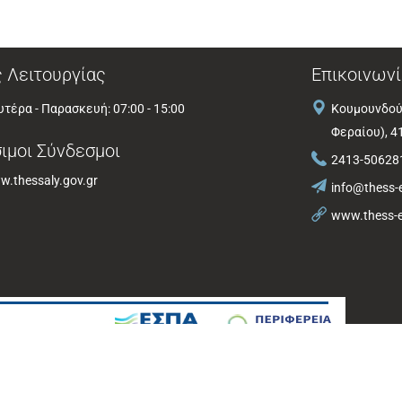
 Λειτουργίας
Επικοινωνί
τέρα - Παρασκευή: 07:00 - 15:00
Κουμουνδού
Φεραίου), 4
ιμοι Σύνδεσμοι
2413-50628
.thessaly.gov.gr
info@thess-e
www.thess-e
από τη Bee Group AE |
Πολιτική Προστασίας