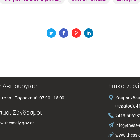
 Λειτουργίας
Επικοινωνί
τέρα - Παρασκευή: 07:00 - 15:00
Κουμουνδού
Φεραίου), 4
ιμοι Σύνδεσμοι
2413-50628
.thessaly.gov.gr
info@thess-e
www.thess-e