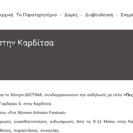
Αρχική
Το Παρατηρητήριο
Δομές
Διαβούλευση
Ενημ
στην Καρδίτσα
Επικοινωνία
αι το Κέντρο ΔΙΟΤΙΜΑ, συνδιοργανώνουν την εκδήλωση με τίτλο
«Πες
αρδικίου 6, στην Καρδίτσα.
ου «For Women Artivism Festival».
μέρωση, ευαισθητοποίηση, ενδυνάμωση. Από τις 8-11 Μαίου στην Κ
κθέσεις, παραστάσεις, συναυλίες.