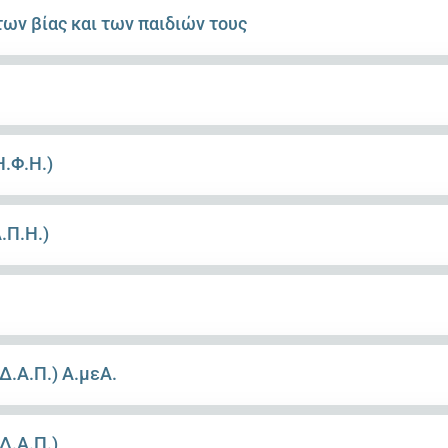
των βίας και των παιδιών τους
.Φ.Η.)
.Π.Η.)
Δ.Α.Π.) Α.μεΑ.
Δ.Α.Π.)