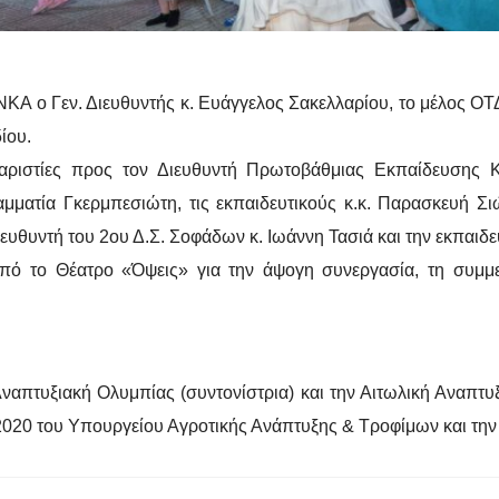
ΝΚΑ ο Γεν. Διευθυντής κ. Ευάγγελος Σακελλαρίου, το μέλος 
ίου.
ριστίες προς τον Διευθυντή Πρωτοβάθμιας Εκπαίδευσης Κα
ραμματία Γκερμπεσιώτη, τις εκπαιδευτικούς κ.κ. Παρασκευή Σ
ευθυντή του 2ου Δ.Σ. Σοφάδων κ. Ιωάννη Τασιά και την εκπαιδ
πό το Θέατρο «Όψεις» για την άψογη συνεργασία, τη συμμε
 Αναπτυξιακή Ολυμπίας (συντονίστρια) και την Αιτωλική Αναπτ
2020 του Υπουργείου Αγροτικής Ανάπτυξης & Τροφίμων και τ