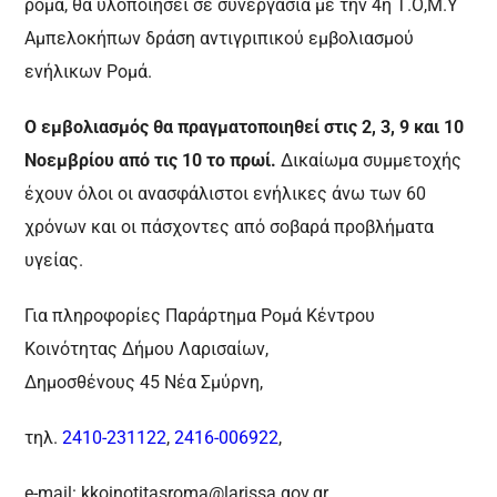
ρομά, θα υλοποιήσει σε συνεργασία με την 4η Τ.Ο,Μ.Υ
Αμπελοκήπων δράση αντιγριπικού εμβολιασμού
ενήλικων Ρομά.
Ο εμβολιασμός θα πραγματοποιηθεί στις 2, 3, 9 και 10
Nοεμβρίου από τις 10 το
πρωί.
Δικαίωμα συμμετοχής
έχουν όλοι οι ανασφάλιστοι ενήλικες άνω των 60
χρόνων και
οι πάσχοντες από σοβαρά προβλήματα
υγείας.
Για πληροφορίες Παράρτημα Ρομά Κέντρου
Κοινότητας Δήμου Λαρισαίων,
Δημοσθένους 45 Νέα Σμύρνη,
τηλ.
2410-231122
,
2416-006922
,
e-mail:
kkoinotitasroma@larissa.gov.gr