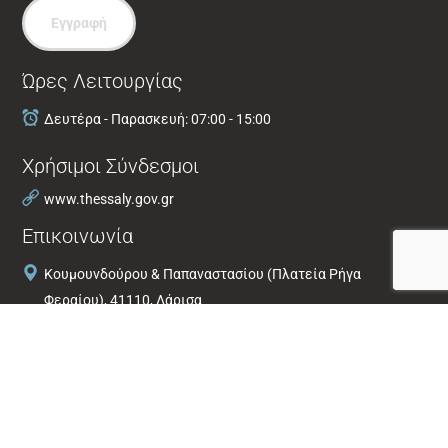
Εγγραφή
Ώρες Λειτουργίας
Δευτέρα - Παρασκευή: 07:00 - 15:00
Χρήσιμοι Σύνδεσμοι
www.thessaly.gov.gr
Επικοινωνία
Κουμουνδούρου & Παπαναστασίου (Πλατεία Ρήγα
Φεραίου), 41110, Λάρισα
2413-506281, 2413-506279
info@thess-entaxis.gr
www.thess-entaxis.gr