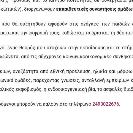
ικής Πρόνοιας και το Κέντρο Κοινότητας σε συνεργασία μ
ρκωτικών). διοργανώνουν
εκπαιδευτικές συναντήσεις ομάδω
που θα συζητηθούν αφορούν στις ανάγκες των παιδιών σ
ματα και την έκφρασή τους, καθώς και τα όρια και τη θέσπισ
ναι ένας θεσμός που στοχεύει στην εκπαίδευση και τη στήρ
ορφώνεται από τις σύγχρονες κοινωνικοοικονομικές συνθήκε
κιών, ανεξάρτητα από εθνική προέλευση, ηλικία και μόρφωσ
νωνικά ομάδες, παρέχοντας γνώσεις, ανταλλαγή εμπειριών 
χολικός εκφοβισμός, η ενδοοικογενειακή βία, το ασφαλές δια
ερόμενοι μπορούν να καλούν στο τηλέφωνο
2493022676
.