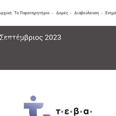
Αρχική
Το Παρατηρητήριο
Δομές
Διαβούλευση
Ενημ
 Σεπτέμβριος 2023
Επικοινωνία